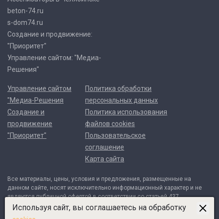
beton-74.ru
s-dom74.ru
Создание и продвижение:
"Приоритет"
Управление сайтом: "Медиа-
Решения"
Управление сайтом
Политика обработки
"Медиа-Решения
персональных данных
Создание и
Политика использования
продвижение
файлов cookies
"Приоритет"
Пользовательское
соглашение
Карта сайта
Все материалы, цены, условия и предложения, размещенные на
данном сайте, носят исключительно информационный характер и не
являются публичной офертой в соответствии со статьей 437
Гражданского кодекса Российской Федерации. Договор может быть
Используя сайт, вы соглашаетесь на обработку
составлен только после индивидуального согласования всех деталей